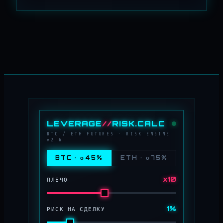
LEVERAGE
//
RISK.CALC
BTC / ETH FUTURES · RISK ENGINE
v2.6
BTC · σ45%
ETH · σ75%
x10
ПЛЕЧО
1%
РИСК НА СДЕЛКУ