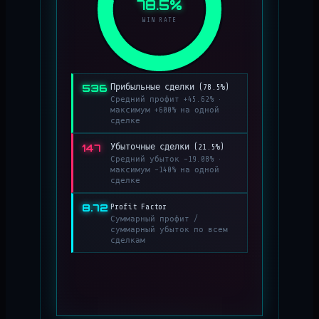
78.5%
WIN RATE
536
Прибыльные сделки (78.5%)
Средний профит +45.62% ·
максимум +600% на одной
сделке
147
Убыточные сделки (21.5%)
Средний убыток −19.08% ·
максимум −140% на одной
сделке
8.72
Profit Factor
Суммарный профит /
суммарный убыток по всем
сделкам