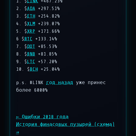
1. $
LINK
+467.23%
2. $
ADA
+297.51%
3. $
ETH
+254.82%
4. $
XLM
+239.07%
5. $
XRP
+171.66%
6 $
BTC
+133.14%
7. $
DOT
+85.53%
8. $
BNB
+81.85%
9. $
LTC
+57.20%
10. $
BCH
+25.04%
p.s. #LINK
год назад
уже принес
более 6000%
← Ошибки 2018 года
История финасовых пузырей (схема)
НАВИГАЦИЯ ПО ЗАПИСЯМ
→