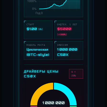
СТАРТ
ОНДТЕХ, 5 ЛЕТ
$1.00
$5000
(0%)
(+5000%)
МОДЕЛЬ РОСТА
ЭМИССИЯ
Циклическая
1 000 000
(BTC-style)
C50X
ДРАЙВЕРЫ ЦЕНЫ
4 ×
C50X
25%
1 000 000