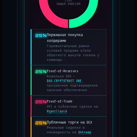
C50X
ОБЩАЯ ЭМИССИЯ
25%
Первишная покупка
холдерами
Горижонтальные рамки
условий продажи и/или
обратного выкупа токена у
команды
25%
Proof-of-Reserves
Кошельки DAO —
DAO.CRYPTOTRUST.ONE
,
прозрачное подтверждение
наличие обеспечения
25%
Proof-of-Trade
API и публичные сделки на
Hyperliquid
25%
Публичные торги на DEX
Реальные седелки и
ликвидность на
Uniswap