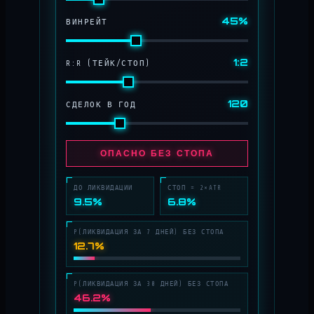
45%
ВИНРЕЙТ
1:2
R:R (ТЕЙК/СТОП)
120
СДЕЛОК В ГОД
ОПАСНО БЕЗ СТОПА
ДО ЛИКВИДАЦИИ
СТОП = 2×ATR
9.5%
6.8%
P(ЛИКВИДАЦИЯ ЗА 7 ДНЕЙ) БЕЗ СТОПА
12.7%
P(ЛИКВИДАЦИЯ ЗА 30 ДНЕЙ) БЕЗ СТОПА
46.2%