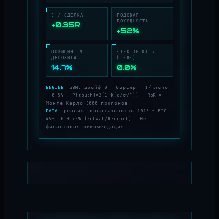
E / СДЕЛКА
ГОДОВАЯ
ДОХОДНОСТЬ
+0.35R
+52%
ПОЗИЦИЯ, %
RISK OF RUIN
ДЕПОЗИТА
(−50%)
14.7%
0.0%
ENGINE:
GBM, дрейф=0 · барьер = 1/плечо
− 0.5% · P(touch)=2(1−Φ(d/σ√T)) · RoR =
Монте-Карло 5000 прогонов
DATA:
реализ. волатильность 2025 — BTC
45%, ETH 75% (Schwab/Deribit) · Не
финансовая рекомендация