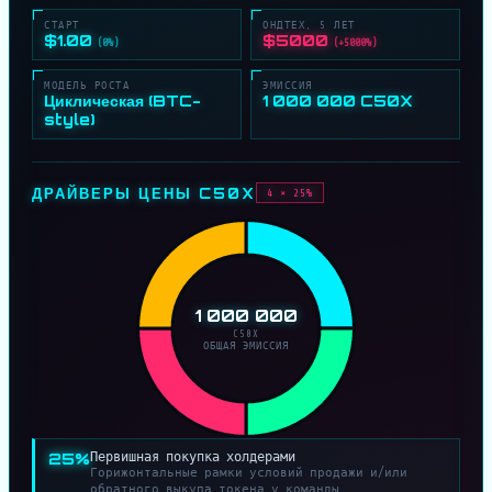
СТАРТ
ОНДТЕХ, 5 ЛЕТ
$1.00
$5000
(0%)
(+5000%)
МОДЕЛЬ РОСТА
ЭМИССИЯ
Циклическая (BTC-
1 000 000 C50X
style)
ДРАЙВЕРЫ ЦЕНЫ C50X
4 × 25%
1 000 000
C50X
ОБЩАЯ ЭМИССИЯ
25%
Первишная покупка холдерами
Горижонтальные рамки условий продажи и/или
обратного выкупа токена у команды