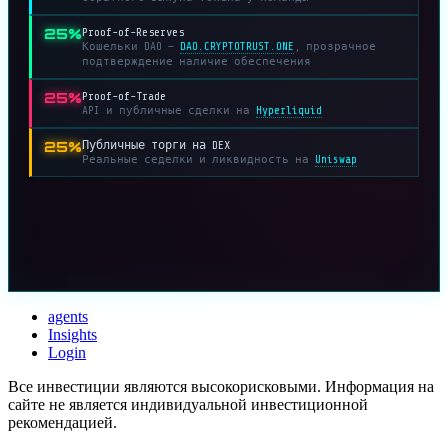
25%
Proof-of-Reserves
Кошельки DAO —
DAO.CRYPTOTRUST.ONE
, прозрачное
подтверждение наличие обеспечения
25%
Proof-of-Trade
API и публичные сделки на
Hyperliquid
25%
Публичные торги на DEX
Реальные седелки и ликвидность на
Uniswap
agents
Insights
Login
Все инвестиции являются высокорисковыми. Информация на
сайте не является индивидуальной инвестиционной
рекомендацией.