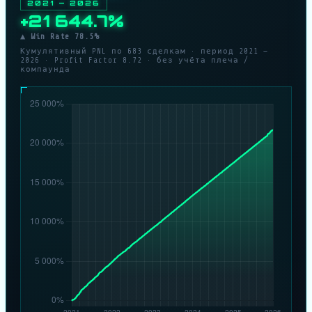
2021 — 2026
+21 644.7%
▲ Win Rate 78.5%
Кумулятивный PNL по 683 сделкам · период 2021 —
2026 · Profit Factor 8.72 · без учёта плеча /
компаунда