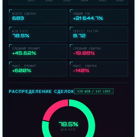
ВСЕГО СДЕЛОК
ОБЩИЙ PNL
683
+21 644.7%
WIN RATE
PROFIT FACTOR
78.5%
8.72
СРЕДНИЙ ПРОФИТ
СРЕДНИЙ УБЫТОК
+45.62%
−19.08%
МАКС. ПРОФИТ
МАКС. УБЫТОК
+600%
−140%
РАСПРЕДЕЛЕНИЕ СДЕЛОК
536 WIN / 147 LOSS
78.5%
WIN RATE