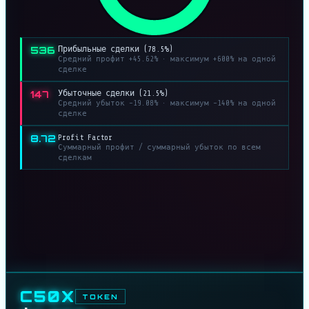
536
Прибыльные сделки (78.5%)
Средний профит +45.62% · максимум +600% на одной
сделке
147
Убыточные сделки (21.5%)
Средний убыток −19.08% · максимум −140% на одной
сделке
8.72
Profit Factor
Суммарный профит / суммарный убыток по всем
сделкам
C50X
TOKEN