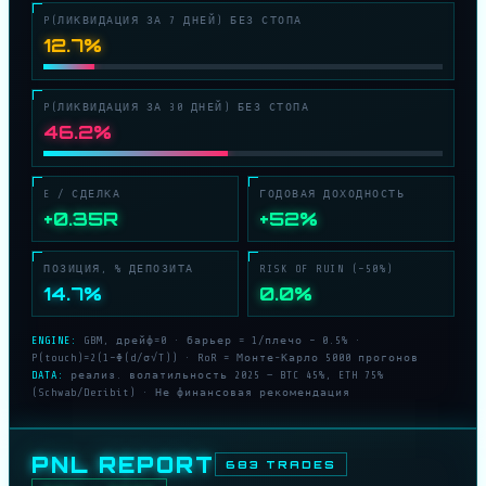
P(ЛИКВИДАЦИЯ ЗА 7 ДНЕЙ) БЕЗ СТОПА
12.7%
P(ЛИКВИДАЦИЯ ЗА 30 ДНЕЙ) БЕЗ СТОПА
46.2%
E / СДЕЛКА
ГОДОВАЯ ДОХОДНОСТЬ
+0.35R
+52%
ПОЗИЦИЯ, % ДЕПОЗИТА
RISK OF RUIN (−50%)
14.7%
0.0%
ENGINE:
GBM, дрейф=0 · барьер = 1/плечо − 0.5% ·
P(touch)=2(1−Φ(d/σ√T)) · RoR = Монте-Карло 5000 прогонов
DATA:
реализ. волатильность 2025 — BTC 45%, ETH 75%
(Schwab/Deribit) · Не финансовая рекомендация
PNL REPORT
683 TRADES