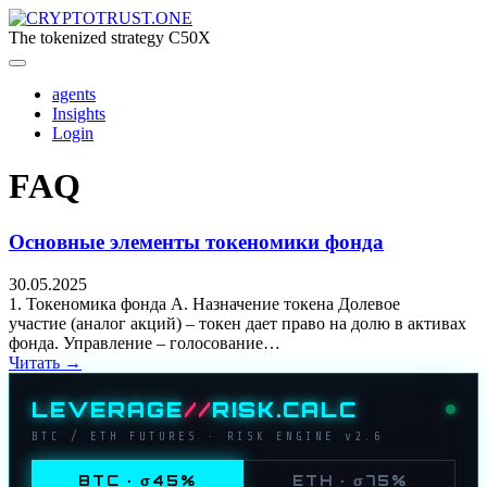
Перейти
к
The tokenized strategy C50X
содержимому
agents
Insights
Login
FAQ
Основные элементы токеномики фонда
30.05.2025
1. Токеномика фонда A. Назначение токена Долевое
участие (аналог акций) – токен дает право на долю в активах
фонда. Управление – голосование…
Читать →
LEVERAGE
//
RISK.CALC
BTC / ETH FUTURES · RISK ENGINE v2.6
BTC · σ45%
ETH · σ75%