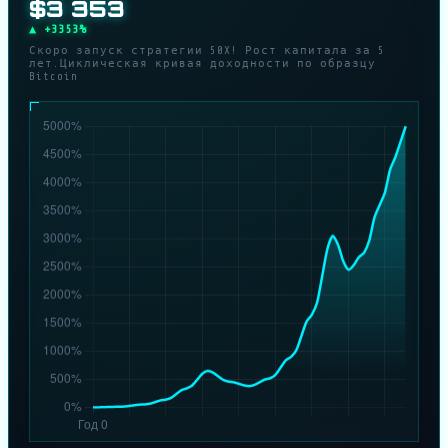
$4 000
▲ +4000%
Скоро запуск стратегии 50X! Рост капитала за 5
лет.Циклическая кривая доходности по образцу
Bitcoin