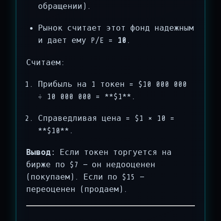
обращении).
Рынок считает этот фонд надежным
и дает ему P/E =
10
.
Считаем:
Прибыль на 1 токен = $10 000 000
÷ 10 000 000 = **$1**.
Справедливая цена = $1 × 10 =
**$10**.
Вывод:
Если токен торгуется на
бирже по $7 — он недооценен
(покупаем). Если по $15 —
переоценен (продаем).