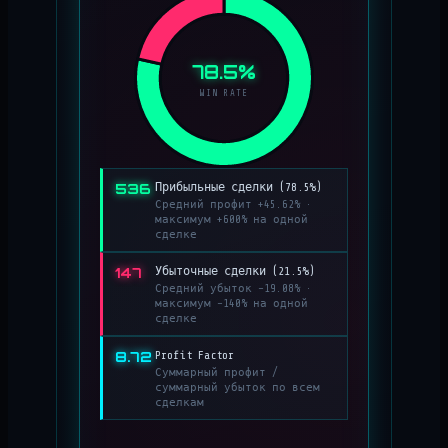
78.5%
WIN RATE
536
Прибыльные сделки (78.5%)
Средний профит +45.62% ·
максимум +600% на одной
сделке
147
Убыточные сделки (21.5%)
Средний убыток −19.08% ·
максимум −140% на одной
сделке
8.72
Profit Factor
Суммарный профит /
суммарный убыток по всем
сделкам