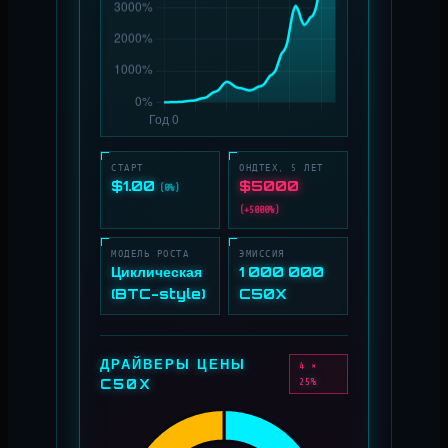
СТАРТ
ОНДТЕХ, 5 ЛЕТ
$1.00
$5000
(0%)
(+5000%)
МОДЕЛЬ РОСТА
ЭМИССИЯ
Циклическая
1 000 000
(BTC-style)
C50X
ДРАЙВЕРЫ ЦЕНЫ
4 ×
C50X
25%