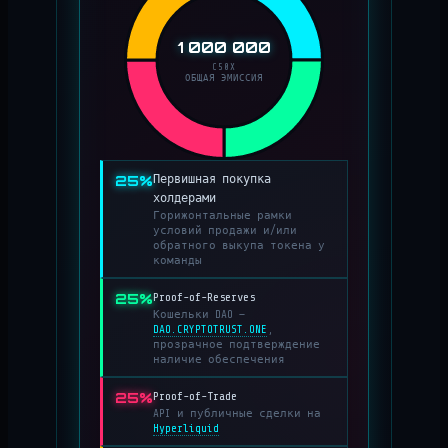
1 000 000
C50X
ОБЩАЯ ЭМИССИЯ
25%
Первишная покупка
холдерами
Горижонтальные рамки
условий продажи и/или
обратного выкупа токена у
команды
25%
Proof-of-Reserves
Кошельки DAO —
DAO.CRYPTOTRUST.ONE
,
прозрачное подтверждение
наличие обеспечения
25%
Proof-of-Trade
API и публичные сделки на
Hyperliquid