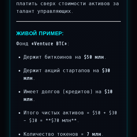
платить сверх стоимости активов за
талант управляющих.
ЖИВОЙ ПРИМЕР:
Фонд
«Venture BTC»
:
Держит биткоинов на
$50 млн
.
Держит акций стартапов на
$30
млн
.
Имеет долгов (кредитов) на
$10
млн
.
Итого чистых активов = $50 + $30
− $10 = **$70 млн**.
Количество токенов =
7 млн
.