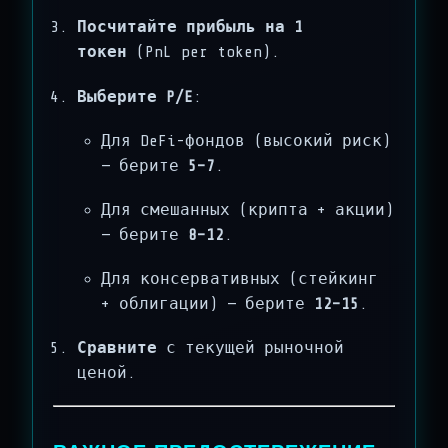
Посчитайте прибыль на 1
токен
(PnL per token).
Выберите P/E
:
Для DeFi-фондов (высокий риск)
— берите
5–7
.
Для смешанных (крипта + акции)
— берите
8–12
.
Для консервативных (стейкинг
+ облигации) — берите
12–15
.
Сравните
с текущей рыночной
ценой.