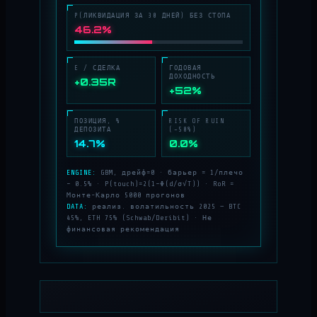
P(ЛИКВИДАЦИЯ ЗА 30 ДНЕЙ) БЕЗ СТОПА
46.2%
E / СДЕЛКА
ГОДОВАЯ
ДОХОДНОСТЬ
+0.35R
+52%
ПОЗИЦИЯ, %
RISK OF RUIN
ДЕПОЗИТА
(−50%)
14.7%
0.0%
ENGINE:
GBM, дрейф=0 · барьер = 1/плечо
− 0.5% · P(touch)=2(1−Φ(d/σ√T)) · RoR =
Монте-Карло 5000 прогонов
DATA:
реализ. волатильность 2025 — BTC
45%, ETH 75% (Schwab/Deribit) · Не
финансовая рекомендация