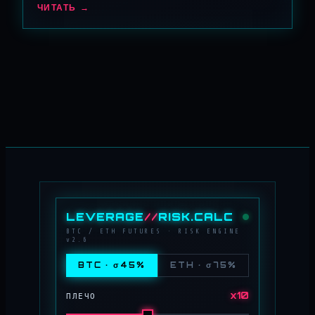
ЧИТАТЬ →
LEVERAGE
//
RISK.CALC
BTC / ETH FUTURES · RISK ENGINE
v2.6
BTC · σ45%
ETH · σ75%
x10
ПЛЕЧО