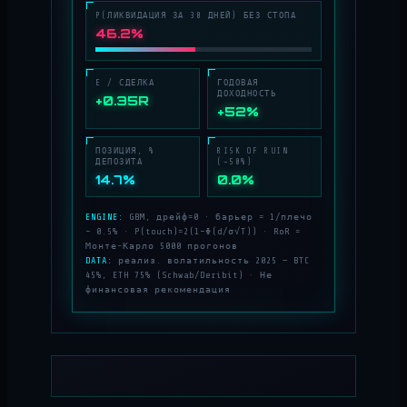
P(ЛИКВИДАЦИЯ ЗА 30 ДНЕЙ) БЕЗ СТОПА
46.2%
E / СДЕЛКА
ГОДОВАЯ
ДОХОДНОСТЬ
+0.35R
+52%
ПОЗИЦИЯ, %
RISK OF RUIN
ДЕПОЗИТА
(−50%)
14.7%
0.0%
ENGINE:
GBM, дрейф=0 · барьер = 1/плечо
− 0.5% · P(touch)=2(1−Φ(d/σ√T)) · RoR =
Монте-Карло 5000 прогонов
DATA:
реализ. волатильность 2025 — BTC
45%, ETH 75% (Schwab/Deribit) · Не
финансовая рекомендация