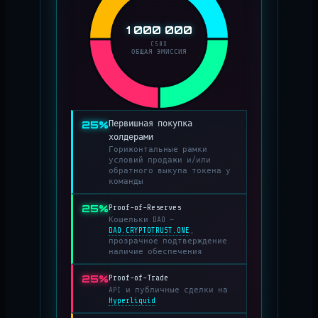
1 000 000
C50X
ОБЩАЯ ЭМИССИЯ
25%
Первишная покупка
холдерами
Горижонтальные рамки
условий продажи и/или
обратного выкупа токена у
команды
25%
Proof-of-Reserves
Кошельки DAO —
DAO.CRYPTOTRUST.ONE
,
прозрачное подтверждение
наличие обеспечения
25%
Proof-of-Trade
API и публичные сделки на
Hyperliquid