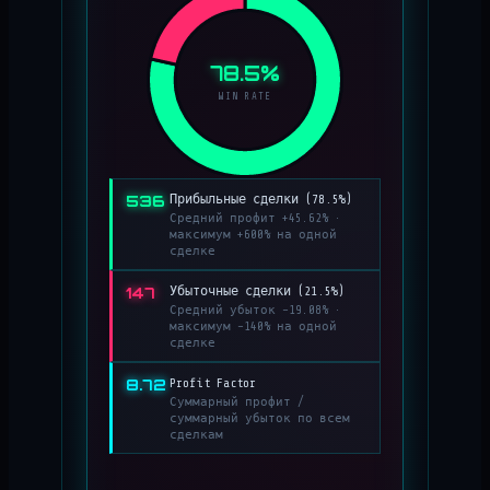
78.5%
WIN RATE
536
Прибыльные сделки (78.5%)
Средний профит +45.62% ·
максимум +600% на одной
сделке
147
Убыточные сделки (21.5%)
Средний убыток −19.08% ·
максимум −140% на одной
сделке
8.72
Profit Factor
Суммарный профит /
суммарный убыток по всем
сделкам