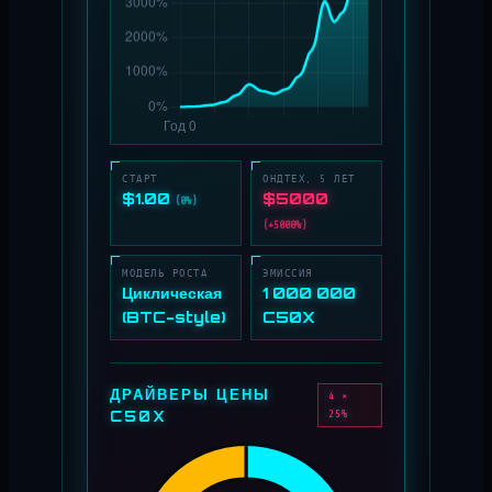
СТАРТ
ОНДТЕХ, 5 ЛЕТ
$1.00
$5000
(0%)
(+5000%)
МОДЕЛЬ РОСТА
ЭМИССИЯ
Циклическая
1 000 000
(BTC-style)
C50X
ДРАЙВЕРЫ ЦЕНЫ
4 ×
C50X
25%