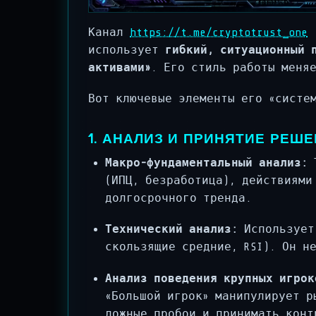
Канал
https://t.me/cryptotrust_one
использует
гибкий, ситуационный 
активами»
. Его стиль работы меня
Вот ключевые элементы его «систе
1. АНАЛИЗ И ПРИНЯТИЕ РЕШЕ
Макро-фундаментальный анализ:
Т
(ИПЦ, безработица), действиями
долгосрочного тренда.
Технический анализ:
Использует 
скользящие средние, RSI). Он н
Анализ поведения крупных игрок
«Большой игрок» манипулирует р
ложные пробои и принимать конт