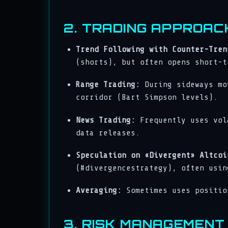
2. TRADING APPROAC
Trend Following with Counter-Tren
(shorts), but often opens short-t
Range Trading:
During sideways mov
corridor (Bart Simpson levels).
News Trading:
Frequently uses vola
data releases.
Speculation on «Divergent» Altcoi
(#divergencestrategy), often usin
Averaging:
Sometimes uses positio
3. RISK MANAGEMEN