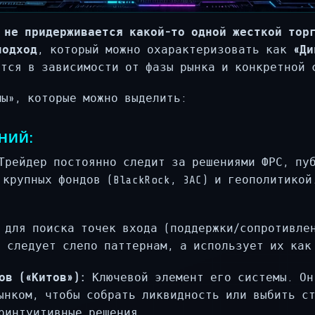
не придерживается какой-то одной жесткой тор
подход
, который можно охарактеризовать как
«Ди
ется в зависимости от фазы рынка и конкретной 
мы», которые можно выделить:
НИЙ:
рейдер постоянно следит за решениями ФРС, пуб
 крупных фондов (BlackRock, 3AC) и геополитикой
для поиска точек входа (поддержки/сопротивлен
е следует слепо паттернам, а использует их как
ов («Китов»):
Ключевой элемент его системы. Он
ынком, чтобы собрать ликвидность или выбить с
ринтуитивные решения.