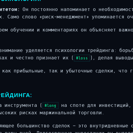
итетом:
Он постоянно напоминает о необходимост
х. Само слово «риск-менеджмент» упоминается оч
ем обучении и комментариях он объясняет важно
нимание уделяется психологии трейдинга: борь
ках и честно признает их (
), делая вывод
#loss
как прибыльные, так и убыточные сделки, что г
РЕЙДИНГА:
а инструмента (
на споте для инвестиций
#long
ысоких рисках маржинальной торговли.
ющее большинство сделок — это внутридневные с