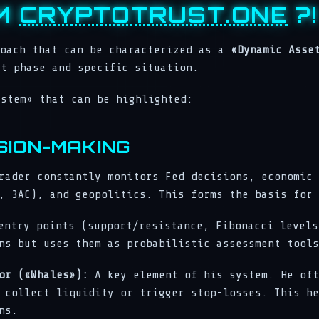
EM
CRYPTOTRUST.ONE
?!
roach that can be characterized as a
«Dynamic Asse
et phase and specific situation.
ystem» that can be highlighted:
ISION-MAKING
ader constantly monitors Fed decisions, economic 
, 3AC), and geopolitics. This forms the basis for 
ntry points (support/resistance, Fibonacci levels
ns but uses them as probabilistic assessment tools
or («Whales»):
A key element of his system. He oft
 collect liquidity or trigger stop-losses. This he
ns.