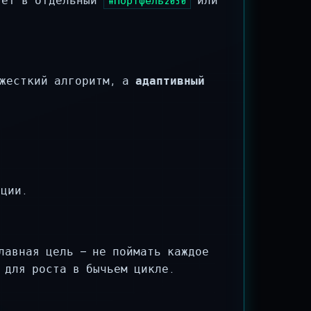
яет в отдельный
или
#Портфель2030
 жесткий алгоритм, а
адаптивный
ции.
лавная цель — не поймать каждое
 для роста в бычьем цикле.