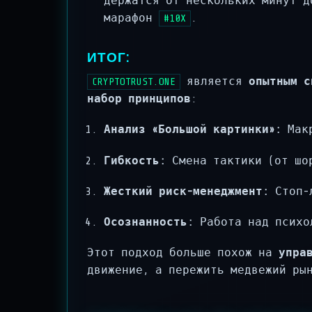
держатся от нескольких минут д
марафон
.
#10X
ИТОГ:
является
опытным с
CRYPTOTRUST.ONE
набор принципов
:
Анализ «Большой картинки»:
Макр
Гибкость:
Смена тактики (от шор
Жесткий риск-менеджмент:
Стоп-л
Осознанность:
Работа над психо
Этот подход больше похож на
упра
движение, а пережить медвежий ры