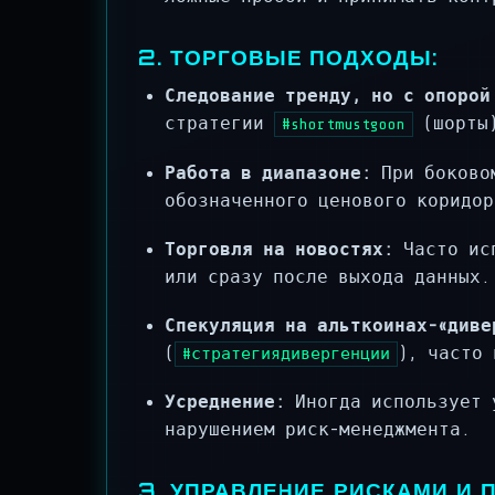
2. ТОРГОВЫЕ ПОДХОДЫ:
Следование тренду, но с опорой
стратегии
(шорты)
#shortmustgoon
Работа в диапазоне:
При боковом
обозначенного ценового коридор
Торговля на новостях:
Часто исп
или сразу после выхода данных.
Спекуляция на альткоинах-«диве
(
), часто
#стратегиядивергенции
Усреднение:
Иногда использует у
нарушением риск-менеджмента.
3. УПРАВЛЕНИЕ РИСКАМИ И 