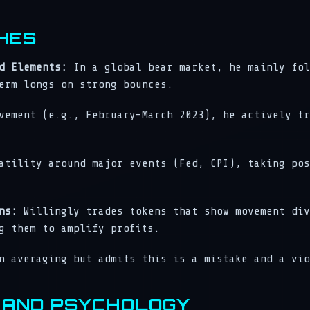
HES
d Elements:
In a global bear market, he mainly fol
erm longs on strong bounces.
ement (e.g., February–March 2023), he actively tr
tility around major events (Fed, CPI), taking pos
ns:
Willingly trades tokens that show movement div
g them to amplify profits.
n averaging but admits this is a mistake and a vio
T AND PSYCHOLOGY