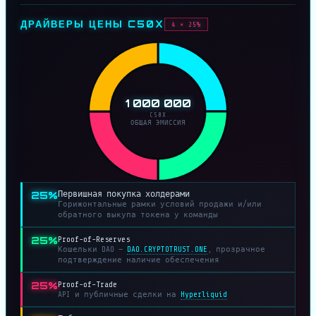
ДРАЙВЕРЫ ЦЕНЫ C50X
4 × 25%
1 000 000
C50X
ОБЩАЯ ЭМИССИЯ
25%
Первишная покупка холдерами
Горижонтальные рамки условий продажи и/или
обратного выкупа токена у команды
25%
Proof-of-Reserves
Кошельки DAO —
DAO.CRYPTOTRUST.ONE
, прозрачное
подтверждение наличие обеспечения
25%
Proof-of-Trade
API и публичные сделки на
Hyperliquid