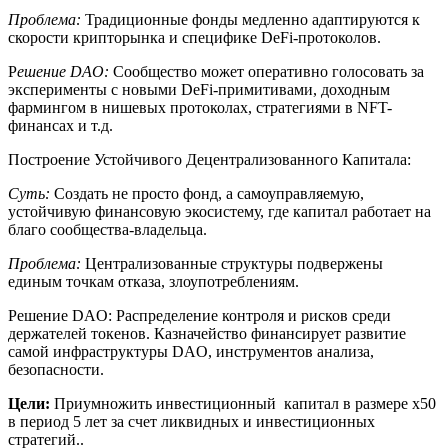
Проблема:
Традиционные фонды медленно адаптируются к
скорости крипторынка и специфике DeFi-протоколов.
Р
ешение DAO:
Сообщество может оперативно голосовать за
эксперименты с новыми DeFi-примитивами, доходным
фармингом в нишевых протоколах, стратегиями в NFT-
финансах и т.д.
Построение Устойчивого Децентрализованного Капитала:
Суть:
Создать не просто фонд, а самоуправляемую,
устойчивую финансовую экосистему, где капитал работает на
благо сообщества-владельца.
Проблема:
Централизованные структуры подвержены
единым точкам отказа, злоупотреблениям.
Решение DAO: Распределение контроля и рисков среди
держателей токенов. Казначейство финансирует развитие
самой инфраструктуры DAO, инструментов анализа,
безопасности.
Цели:
Приумножить инвестиционный капитал в размере x50
в период 5 лет за счет ликвидных и инвестиционных
стратегий..