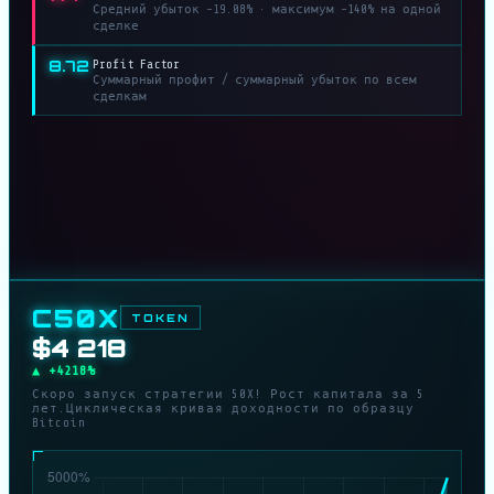
Средний убыток −19.08% · максимум −140% на одной
сделке
8.72
Profit Factor
Суммарный профит / суммарный убыток по всем
сделкам
C50X
TOKEN
$4 776
▲ +4776%
Скоро запуск стратегии 50X! Рост капитала за 5
лет.Циклическая кривая доходности по образцу
Bitcoin