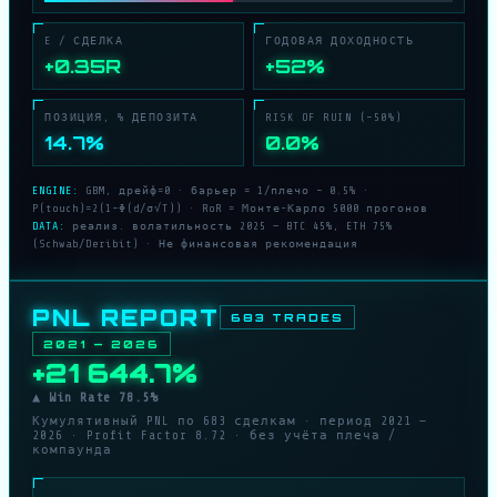
E / СДЕЛКА
ГОДОВАЯ ДОХОДНОСТЬ
+0.35R
+52%
ПОЗИЦИЯ, % ДЕПОЗИТА
RISK OF RUIN (−50%)
14.7%
0.0%
ENGINE:
GBM, дрейф=0 · барьер = 1/плечо − 0.5% ·
P(touch)=2(1−Φ(d/σ√T)) · RoR = Монте-Карло 5000 прогонов
DATA:
реализ. волатильность 2025 — BTC 45%, ETH 75%
(Schwab/Deribit) · Не финансовая рекомендация
PNL REPORT
683 TRADES
2021 — 2026
+21 644.7%
▲ Win Rate 78.5%
Кумулятивный PNL по 683 сделкам · период 2021 —
2026 · Profit Factor 8.72 · без учёта плеча /
компаунда