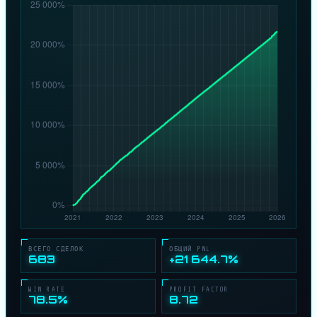
ВСЕГО СДЕЛОК
ОБЩИЙ PNL
683
+21 644.7%
WIN RATE
PROFIT FACTOR
78.5%
8.72