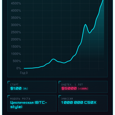
СТАРТ
ОНДТЕХ, 5 ЛЕТ
$1.00
$5000
(0%)
(+5000%)
МОДЕЛЬ РОСТА
ЭМИССИЯ
Циклическая (BTC-
1 000 000 C50X
style)