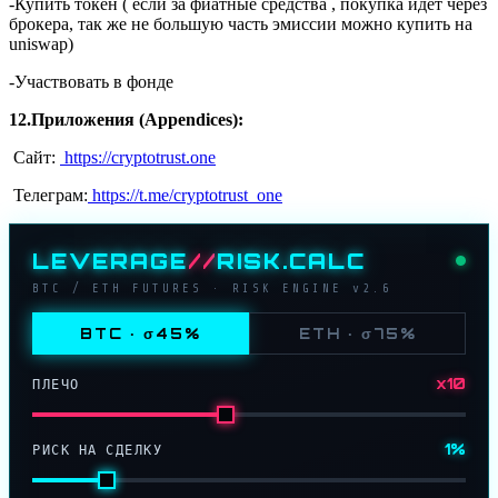
-Купить токен ( если за фиатные средства , покупка идет через
брокера, так же не большую часть эмиссии можно купить на
uniswap)
-Участвовать в фонде
12.Приложения (Appendices):
Сайт:
https://cryptotrust.one
Телеграм:
https://t.me/cryptotrust_one
LEVERAGE
//
RISK.CALC
BTC / ETH FUTURES · RISK ENGINE v2.6
BTC · σ45%
ETH · σ75%
x10
ПЛЕЧО
1%
РИСК НА СДЕЛКУ