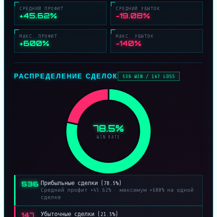
СРЕДНИЙ ПРОФИТ
СРЕДНИЙ УБЫТОК
+45.62%
−19.08%
МАКС. ПРОФИТ
МАКС. УБЫТОК
+600%
−140%
РАСПРЕДЕЛЕНИЕ СДЕЛОК
536 WIN / 147 LOSS
78.5%
WIN RATE
536
Прибыльные сделки (78.5%)
Средний профит +45.62% · максимум +600% на одной
сделке
147
Убыточные сделки (21.5%)