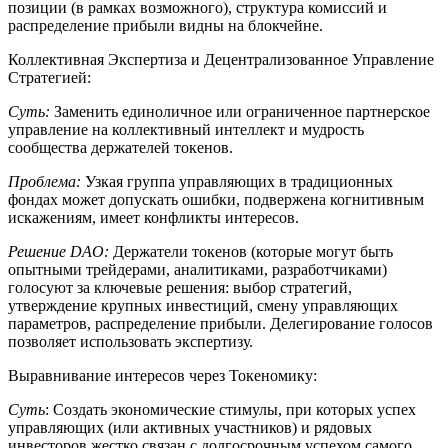
позиции (в рамках возможного), структура комиссий и
распределение прибыли видны на блокчейне.
Коллективная Экспертиза и Децентрализованное Управление
Стратегией:
Суть:
Заменить единоличное или ограниченное партнерское
управление на коллективный интеллект и мудрость
сообщества держателей токенов.
Проблема:
Узкая группа управляющих в традиционных
фондах может допускать ошибки, подвержена когнитивным
искажениям, имеет конфликты интересов.
Решение DAO:
Держатели токенов (которые могут быть
опытными трейдерами, аналитиками, разработчиками)
голосуют за ключевые решения: выбор стратегий,
утверждение крупных инвестиций, смену управляющих
параметров, распределение прибыли. Делегирование голосов
позволяет использовать экспертизу.
Выравнивание интересов через Токеномику:
Суть
: Создать экономические стимулы, при которых успех
управляющих (или активных участников) и рядовых
инвесторов жестко связан с долгосрочным успехом самого